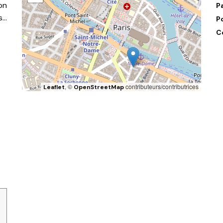
on
P
s…
P
C
, ©
contributeurs/contributrices
Leaflet
OpenStreetMap