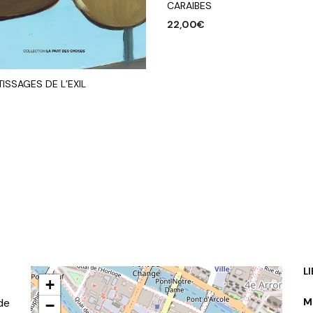
CARAIBES
22,00
€
AJOUTER AU PANIER
ISSAGES DE L’EXIL
R AU PANIER
L
+
de
M
−