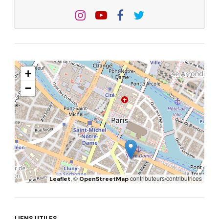
+
−
, ©
contributeurs/contributrices
Leaflet
OpenStreetMap
LIENS UTILES