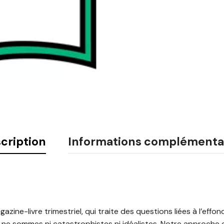
cription
Informations complémenta
zine-livre trimestriel, qui traite des questions liées à l’effon
us ne sommes ni catastrophistes ni idéalistes. Notre approche