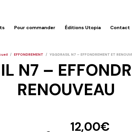
ts
Pour commander
Éditions Utopia
Contact
ueil
/
EFFONDREMENT
/
YGGDRASIL N7 – EFFONDREMENT ET RENOUV
L N7 – EFFOND
RENOUVEAU
12,00
€