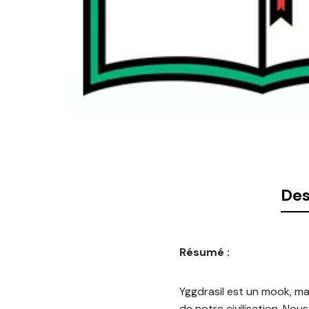
Des
Résumé :
Yggdrasil est un mook, maga
de notre civilisation. No