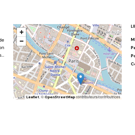
L
+
de
M
−
on
P
s…
P
C
, ©
contributeurs/contributrices
Leaflet
OpenStreetMap