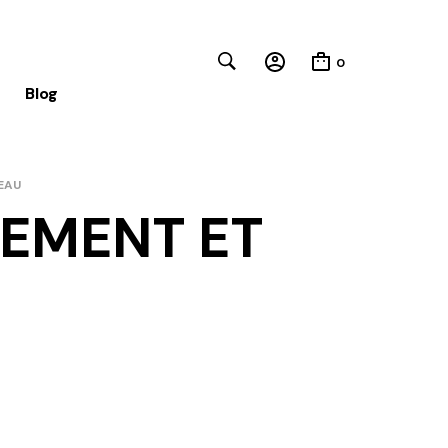
0
Blog
EAU
Close
REMENT ET