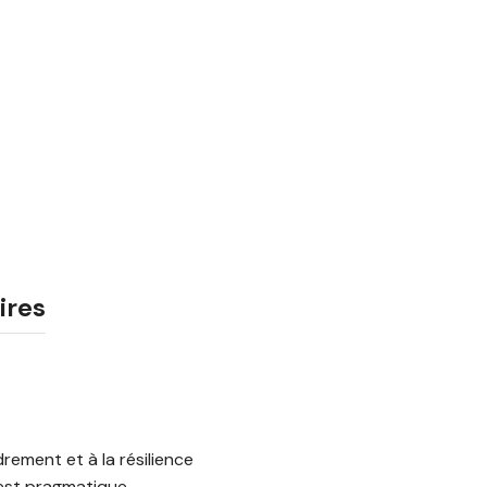
ires
drement et à la résilience
 est pragmatique,