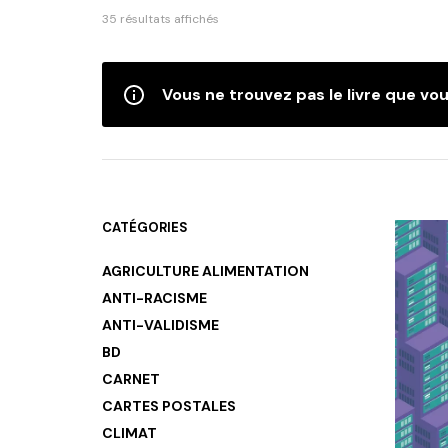
Trié
35 résultats affichés
du
plus
récent
Vous ne trouvez pas le livre que vou
au
plus
ancien
CATÉGORIES
AGRICULTURE ALIMENTATION
ANTI-RACISME
ANTI-VALIDISME
BD
CARNET
CARTES POSTALES
CLIMAT