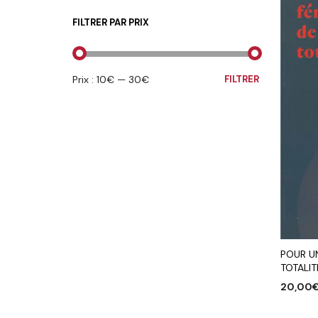
FILTRER PAR PRIX
PRIX
PRIX
Prix :
10€
—
30€
FILTRER
MIN
MAX
POUR UN
TOTALIT
20,00
AJOUTE