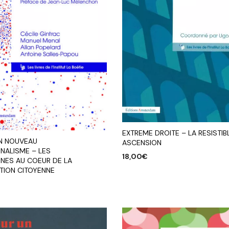
EXTREME DROITE – LA RESISTIB
N NOUVEAU
ASCENSION
ALISME – LES
18,00
€
ES AU COEUR DE LA
TION CITOYENNE
AJOUTER AU PANIER
R AU PANIER