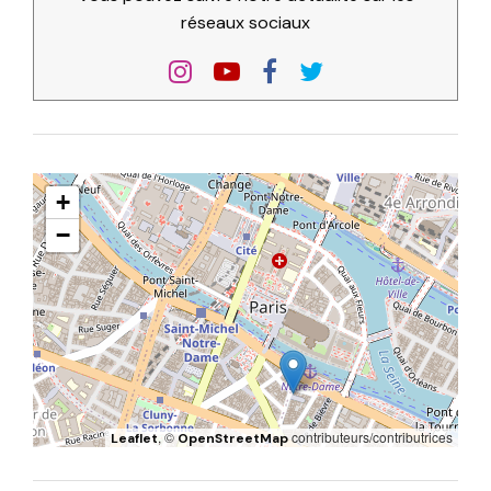
réseaux sociaux
+
−
, ©
contributeurs/contributrices
Leaflet
OpenStreetMap