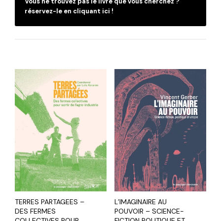
Vous ne trouvez pas le livre que vous cherchez ?
réservez-le en cliquant ici !
C
TERRES PARTAGEES –
L’IMAGINAIRE AU
DES FERMES
POUVOIR – SCIENCE-
COLLECTIVES POUR
FICTION POLITIQUE ET