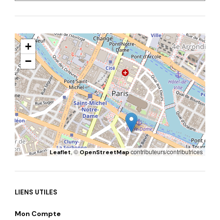
+
−
, ©
contributeurs/contributrices
Leaflet
OpenStreetMap
LIENS UTILES
Mon Compte