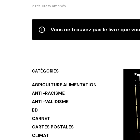
Trié
2 résultats affichés
du
plus
récent
Vous ne trouvez pas le livre que vou
au
plus
ancien
CATÉGORIES
AGRICULTURE ALIMENTATION
ANTI-RACISME
ANTI-VALIDISME
BD
CARNET
CARTES POSTALES
CLIMAT