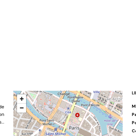
L
+
de
M
−
on
P
s…
P
C