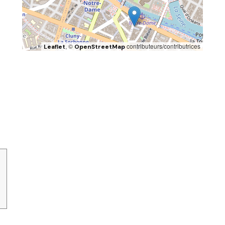
, ©
contributeurs/contributrices
Leaflet
OpenStreetMap