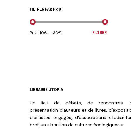
FILTRER PAR PRIX
PRIX
PRIX
Prix :
10€
—
30€
FILTRER
MIN
MAX
LIBRAIRIE UTOPIA
Un lieu de débats, de rencontres, 
présentation d’auteurs et de livres, d’expositi
d’artistes engagés, d’associations étudiante
bref, un « bouillon de cultures écologiques ».