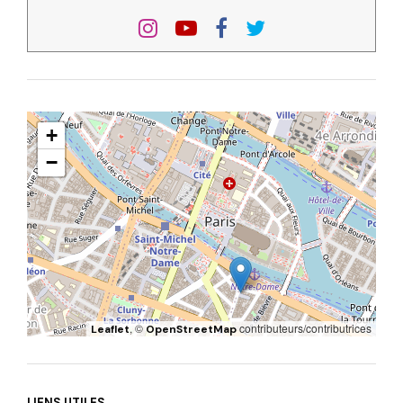
+
−
, ©
contributeurs/contributrices
Leaflet
OpenStreetMap
LIENS UTILES