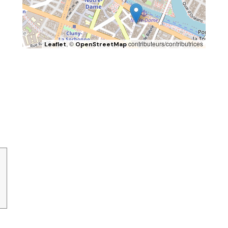
, ©
contributeurs/contributrices
Leaflet
OpenStreetMap