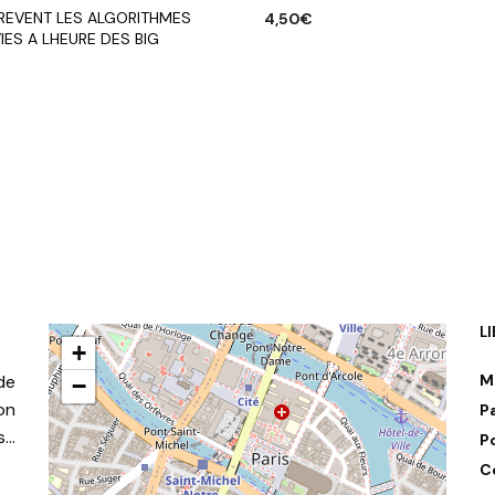
 REVENT LES ALGORITHMES
4,50
€
IES A LHEURE DES BIG
AJOUTER AU PANIER
R AU PANIER
L
+
de
M
−
on
P
s…
P
C