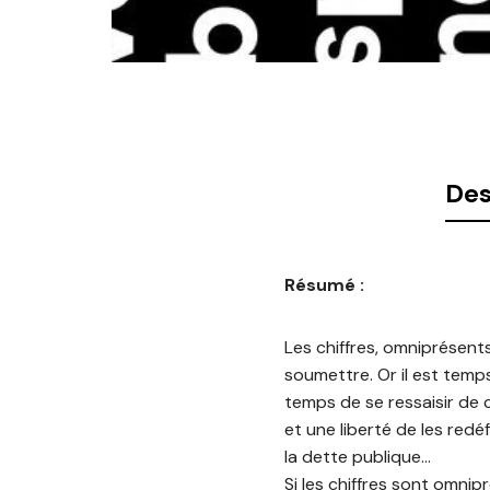
Des
Résumé :
Les chiffres, omniprésen
soumettre. Or il est temps 
temps de se ressaisir de c
et une liberté de les red
la dette publique…
Si les chiffres sont omnip