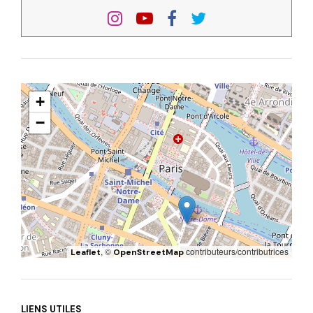
+
−
, ©
contributeurs/contributrices
Leaflet
OpenStreetMap
LIENS UTILES