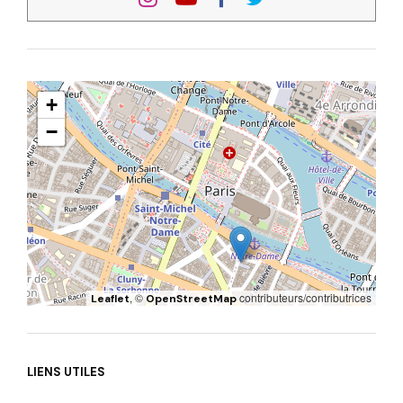
+
−
, ©
contributeurs/contributrices
Leaflet
OpenStreetMap
LIENS UTILES