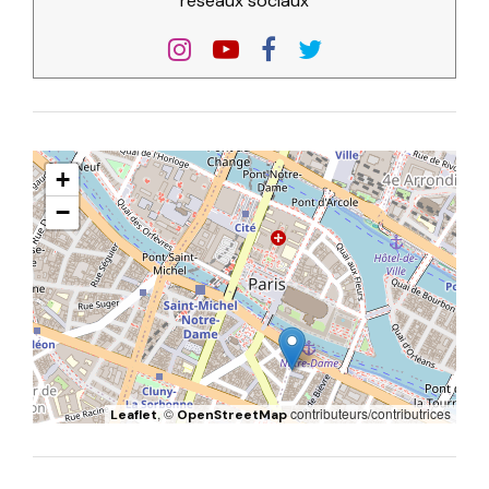
réseaux sociaux
+
−
, ©
contributeurs/contributrices
Leaflet
OpenStreetMap