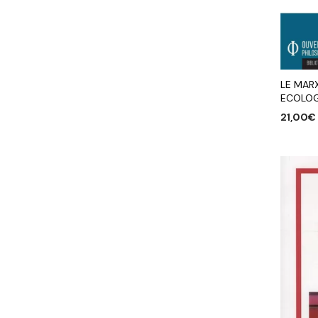
LE MARX
ECOLOG
21,00
€
AJOUTE