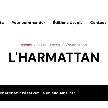
ts
Pour commander
Éditions Utopia
Contact
Accueil
/
Produit Éditeur
/
L'HARMATTAN
L'HARMATTAN
cherchez ? réservez-le en cliquant ici !