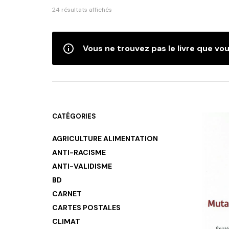
Trié
24 résultats affichés
du
plus
récent
Vous ne trouvez pas le livre que vou
au
plus
ancien
CATÉGORIES
AGRICULTURE ALIMENTATION
ANTI-RACISME
ANTI-VALIDISME
BD
CARNET
CARTES POSTALES
CLIMAT