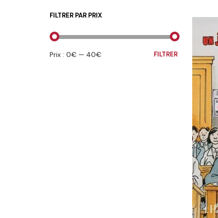
FILTRER PAR PRIX
PRIX
PRIX
Prix :
0€
—
40€
FILTRER
MIN
MAX