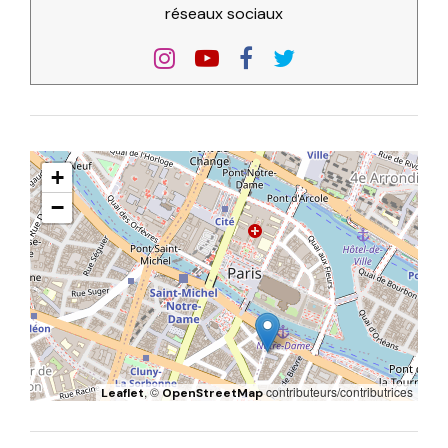
réseaux sociaux
+
−
, ©
contributeurs/contributrices
Leaflet
OpenStreetMap