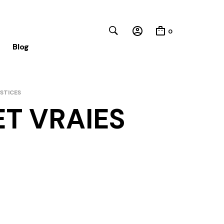
0
Blog
USTICES
Close
ET VRAIES