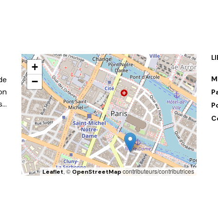
L
+
de
M
−
on
P
s…
P
C
, ©
contributeurs/contributrices
Leaflet
OpenStreetMap