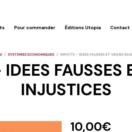
ts
Pour commander
Éditions Utopia
Contact
l
/
SYSTEMES ECONOMIQUES
/
IMPOTS – IDEES FAUSSES ET VRAIES INJ
 IDEES FAUSSES 
INJUSTICES
10,00
€