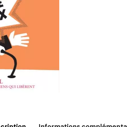
cription
Informations complémenta