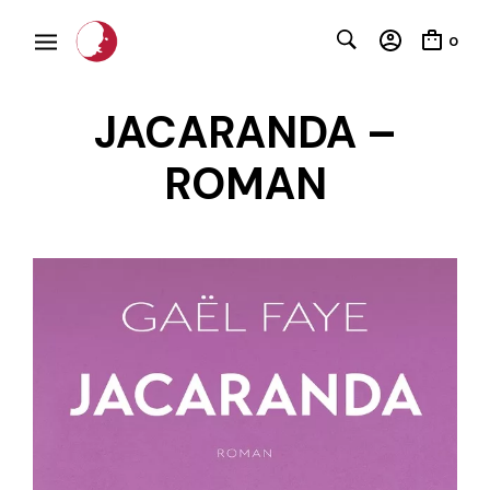
0
JACARANDA –
ROMAN
C