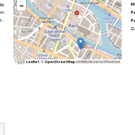
de
M
−
on
P
s…
P
C
, ©
contributeurs/contributrices
Leaflet
OpenStreetMap