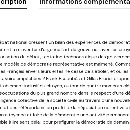
cription
Informations complémenta
bat national dressent un bilan des expériences de démocratie
itent à réinventer d’urgence l’art de gouverner avec les citoy
arisation du débat, tentation technocratique des gouverne
otre modèle de démocratie représentative est malmené. Comme
s Français envers leurs élites ne cesse de s’étioler, et où le
s, voire empêchées ? Frank Escoubès et Gilles Proriol propos
tablement inclusif du citoyen, autour de quatre moments clé
préoccupations du plus grand nombre dans le respect d’une dé
telligence collective de la société civile au travers d’une nouvel
te et des référendums au profit de la négociation collective e
n citoyenne et faire de la démocratie une activité permanente
le à lire sans délai, pour préfigurer la démocratie de demain.