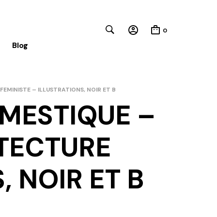
0
Blog
EMINISTE – ILLUSTRATIONS, NOIR ET B
MESTIQUE –
Close
ITECTURE
, NOIR ET B