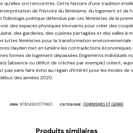
e qu’elles ont rencontrés. Cette histoire d’une tradition inte
interprétation de l’histoire du féminisme, du logement et de l
l’idéologie politique défendue par ces féministes de la premi
ncevoir des espaces physiques innovants pour créer des coop
uisine, des garderies, des cuisines partagées et des salles 
s luttes féministes pour la transformation environnementale
lores Hayden met en lumière les contradictions économiques 
nes formes de logement dépassées (logements individuels n
s (absence ou déficit de crèches par exemple) créent, aujou
 pas sans faire écho au regain d’intérêt pour les modes de vie
 début des années 2020.
9782490077960
FEMINISMES ET GENRE
ISBN:
CATÉGORIE :
Produits similaires