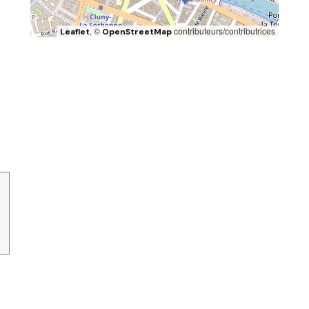
, ©
contributeurs/contributrices
Leaflet
OpenStreetMap