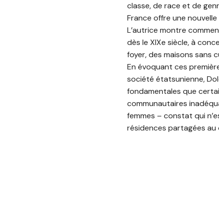
classe, de race et de genr
France offre une nouvelle 
L’autrice montre comment 
dès le XIXe siècle, à co
foyer, des maisons sans c
En évoquant ces première
société étatsunienne, Do
fondamentales que certai
communautaires inadéquat
femmes – constat qui n’est
résidences partagées au