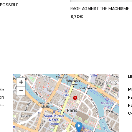
 POSSIBLE
RAGE AGAINST THE MACHISME
8,70
€
R AU PANIER
AJOUTER AU PANIER
L
+
de
M
−
on
P
s…
P
C