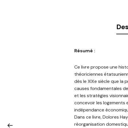
Des
Résumé :
Ce livre propose une histo
théoriciennes étatsunienn
dès le XIXe siècle que la 
causes fondamentales des
et les stratégies visionn
concevoir les logements e
indépendance économique e
Dans ce livre, Dolores H
réorganisation domestique