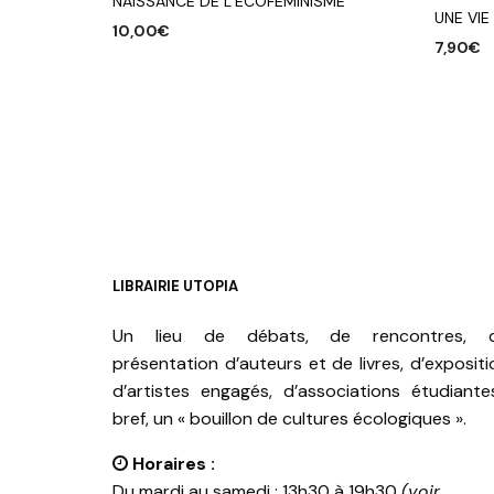
NAISSANCE DE L’ECOFEMINISME
UNE VIE
10,00
€
7,90
€
AJOUTER AU PANIER
AJOUTE
LIBRAIRIE UTOPIA
Un lieu de débats, de rencontres, 
présentation d’auteurs et de livres, d’expositi
d’artistes engagés, d’associations étudiante
bref, un « bouillon de cultures écologiques ».
Horaires :
Du mardi au samedi : 13h30 à 19h30
(voir