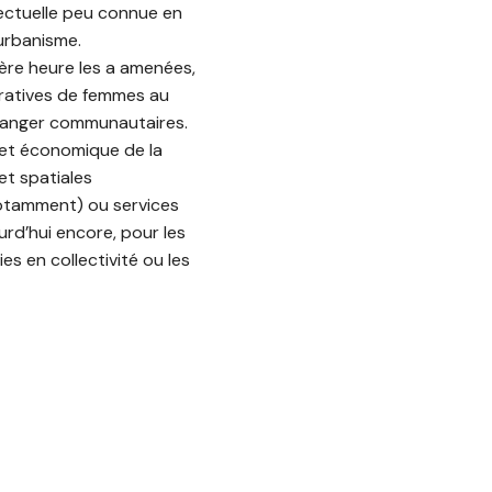
llectuelle peu connue en
’urbanisme.
ère heure les a amenées,
ératives de femmes au
à manger communautaires.
 et économique de la
et spatiales
otamment) ou services
rd’hui encore, pour les
s en collectivité ou les