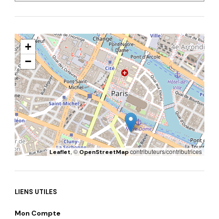
+
−
, ©
contributeurs/contributrices
Leaflet
OpenStreetMap
LIENS UTILES
Mon Compte