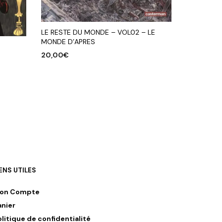
LE RESTE DU MONDE – VOL02 – LE
MONDE D’APRES
20,00
€
AJOUTER AU PANIER
IENS UTILES
on Compte
anier
olitique de confidentialité