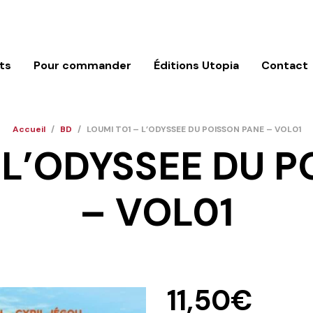
ts
Pour commander
Éditions Utopia
Contact
Accueil
/
BD
/
LOUMI T01 – L’ODYSSEE DU POISSON PANE – VOL01
 L’ODYSSEE DU 
– VOL01
11,50
€