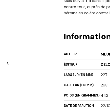
Mais qu’y a-t-il dans le 
contre tous, auprès de p
héroïne en colère contre 
Informatio
MEU
AUTEUR
DEL
ÉDITEUR
227
LARGEUR (EN MM)
298
HAUTEUR (EN MM)
442
POIDS (EN GRAMMES)
22/1
DATE DE PARUTION