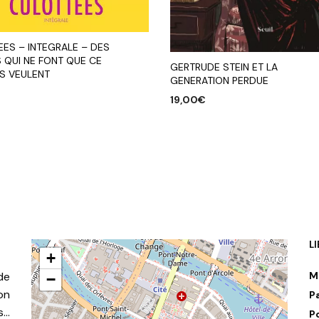
EES – INTEGRALE – DES
 QUI NE FONT QUE CE
GERTRUDE STEIN ET LA
ES VEULENT
GENERATION PERDUE
€
19,00
€
R AU PANIER
AJOUTER AU PANIER
L
+
de
M
−
on
P
s…
P