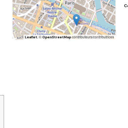
C
, ©
contributeurs/contributrices
Leaflet
OpenStreetMap