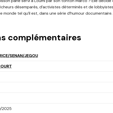
poisson pané servi à Loumi par son tonton Marco ? Elle décide 
êcheurs désemparés, d’activistes déterminés et de lobbyistes
le monde tel qu’il est, dans une série d’humour documentaire.
ns complémentaires
RICE/SENAN/JEGOU
COURT
0/2025