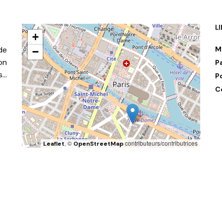
L
+
de
M
−
on
P
s…
P
C
, ©
contributeurs/contributrices
Leaflet
OpenStreetMap